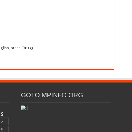
glish, press Ctrl+g)
GOTO MPINFO.ORG
S
2
9