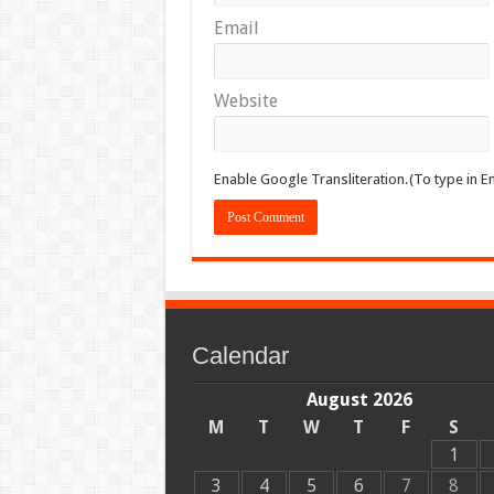
Email
Website
Enable Google Transliteration.(To type in En
Calendar
August 2026
M
T
W
T
F
S
1
3
4
5
6
7
8