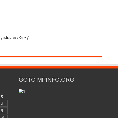
glish, press Ctrl+g)
GOTO MPINFO.ORG
S
2
9