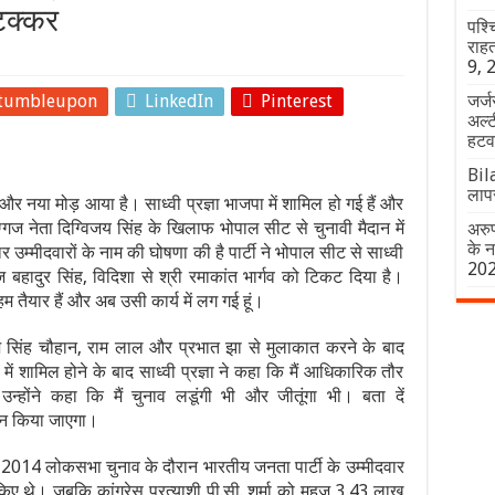
 टक्कर
पश्च
राहत
9, 
tumbleupon
LinkedIn
Pinterest
जर्
अल्ट
हटवा 
Bila
लापर
 और नया मोड़ आया है। साध्वी प्रज्ञा भाजपा में शामिल हो गई हैं और
 के दिग्गज नेता दिग्विजय सिंह के खिलाफ भोपाल सीट से चुनावी मैदान में
अरुण
के 
ार उम्मीदवारों के नाम की घोषणा की है पार्टी ने भोपाल सीट से साध्वी
20
ाज बहादुर सिंह, विदिशा से श्री रमाकांत भार्गव को टिकट दिया है।
म तैयार हैं और अब उसी कार्य में लग गई हूं।
ज सिंह चौहान, राम लाल और प्रभात झा से मुलाकात करने के बाद
्टी में शामिल होने के बाद साध्वी प्रज्ञा ने कहा कि मैं आधिकारिक तौर
न्होंने कहा कि मैं चुनाव लडूंगी भी और जीतूंगा भी। बता दें
न किया जाएगा।
2014 लोकसभा चुनाव के दौरान भारतीय जनता पार्टी के उम्मीदवार
 थे। जबकि कांग्रेस प्रत्याशी पी.सी. शर्मा को महज 3.43 लाख