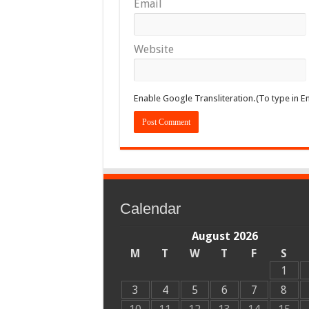
Email
Website
Enable Google Transliteration.(To type in En
Calendar
August 2026
M
T
W
T
F
S
1
3
4
5
6
7
8