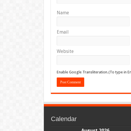
Name
Email
Website
Enable Google Transliteration.(To type in En
Calendar
August 2026