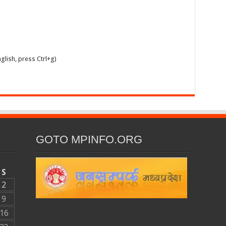
glish, press Ctrl+g)
GOTO MPINFO.ORG
S
2
9
16