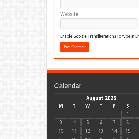
Website
Enable Google Transliteration.(To type in En
Calendar
August 2026
M
T
W
T
F
S
1
3
4
5
6
7
8
10
11
12
13
14
15