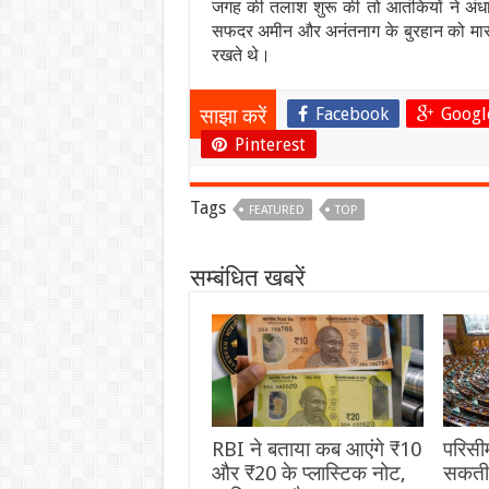
जगह की तलाश शुरू की तो आतंकियों ने अंधाध
सफदर अमीन और अनंतनाग के बुरहान को मार ग
रखते थे।
Facebook
Googl
साझा करें
Pinterest
Tags
FEATURED
TOP
सम्बंधित खबरें
RBI ने बताया कब आएंगे ₹10
परिसी
और ₹20 के प्लास्टिक नोट,
सकती 