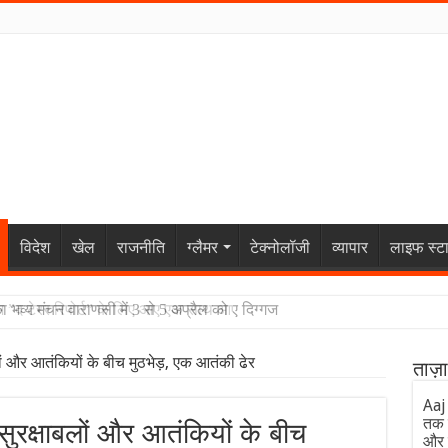
विदेश
खेल
राजनीति
ग्लैमर
टेक्नोलॉजी
व्यापार
लाइफ स्ट
म ”द टेरर रिपोर्ट” के लिए आए एक साथ आए दिग्गज
ाबलों और आतंकियों के बीच मुठभेड़, एक आतंकी ढेर
ताज़
Aaj
तक 
ं सुरक्षाबलों और आतंकियों के बीच
और 