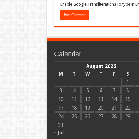
Enable Google Transliteration.(To type in En
Calendar
August 2026
M
T
W
T
F
S
1
3
4
5
6
7
8
10
11
12
13
14
15
17
18
19
20
21
22
24
25
26
27
28
29
31
« Jul