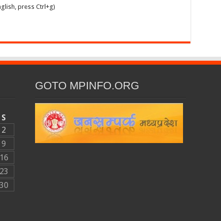
glish, press Ctrl+g)
GOTO MPINFO.ORG
S
2
9
16
23
30