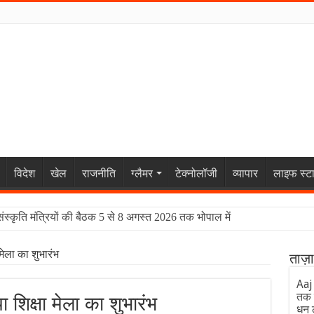
विदेश
खेल
राजनीति
ग्लैमर
टेक्नोलॉजी
व्यापार
लाइफ स्ट
संस्कृति मंत्रियों की बैठक 5 से 8 अगस्त 2026 तक भोपाल में
 रीयूनियन बना वेलकम टू द जंगल की सबसे बड़ी यूएसपी
मेला का शुभारंभ
ताज़
Aaj
तक 
शिक्षा मेला का शुभारंभ
धन 