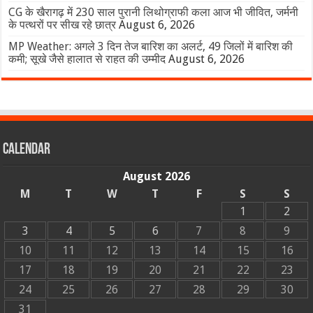
CG के खैरागढ़ में 230 साल पुरानी लिथोग्राफी कला आज भी जीवित, जर्मनी
के पत्थरों पर सीख रहे छात्र
August 6, 2026
MP Weather: अगले 3 दिन तेज बारिश का अलर्ट, 49 जिलों में बारिश की
कमी; सूखे जैसे हालात से राहत की उम्मीद
August 6, 2026
Calendar
August 2026
M
T
W
T
F
S
S
1
2
3
4
5
6
7
8
9
10
11
12
13
14
15
16
17
18
19
20
21
22
23
24
25
26
27
28
29
30
31