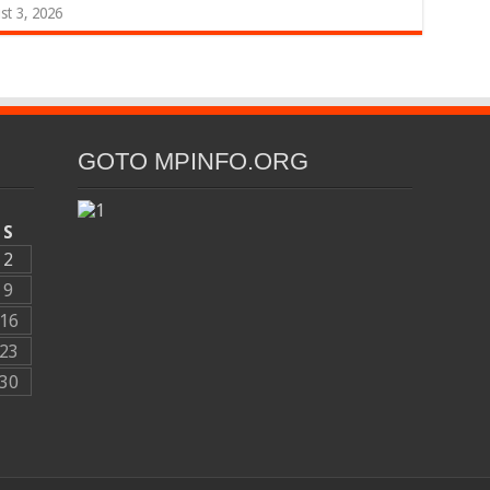
st 3, 2026
GOTO MPINFO.ORG
S
2
9
16
23
30