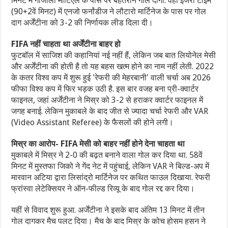
मिनट में गोंजालो मोंटिएल के पास पर बेहतरीन गोल दागा. वहीं इंजरी टाइम
(90+2वें मिनट) में एनजो फर्नांडीज ने लौटारो मार्टिनेज के पास पर गोल
दाग अर्जेंटीना को 3-2 की निर्णायक लीड दिला दी।
FIFA नहीं चाहता था अर्जेंटीना बाहर हो
फुटबॉल में साजिश की कहानियां नई नहीं हैं, लेकिन जब बात लियोनेल मेसी
और अर्जेंटीना की होती है तो यह बहस खत्म होने का नाम नहीं लेती. 2022
के कतर विश्व कप में शुरू हुई 'रेफरी की मेहरबानी' वाली चर्चा अब 2026
फीफा विश्व कप में फिर भड़क उठी है. इस बार वजह बना प्री-क्वार्टर
फाइनल, जहां अर्जेंटीना ने मिस्र को 3-2 से हराकर क्वार्टर फाइनल में
जगह बनाई. लेकिन मुकाबले के बाद जीत से ज्यादा चर्चा रेफरी और VAR
(Video Assistant Referee) के फैसलों की होने लगी।
मिस्र का आरोप- FIFA मेसी को बाहर नहीं होने देना चाहता था
मुकाबले में मिस्र ने 2-0 की बढ़त बनाने वाला गोल कर दिया था. 58वें
मिनट में मुस्तफा जिको ने गेंद नेट में पहुंचाई, लेकिन VAR ने बिल्ड-अप में
मारवान अटिया द्वारा लिसांद्रो मार्टिनेज पर कथित फाउल दिखाया. रेफरी
फ्रांस्वा लेटेक्सियर ने ऑन-फील्ड रिव्यू के बाद गोल रद्द कर दिया।
यहीं से विवाद शुरू हुआ. अर्जेंटीना ने इसके बाद अंतिम 13 मिनट में तीन
गोल दागकर मैच पलट दिया। मैच के बाद मिस्र के कोच होसम हसन ने