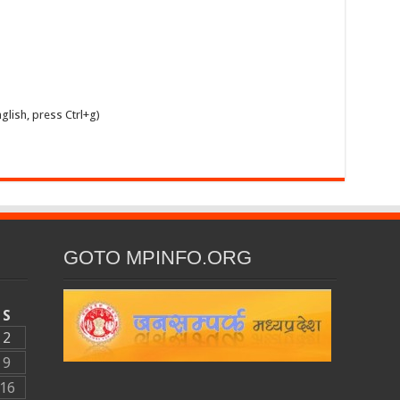
glish, press Ctrl+g)
GOTO MPINFO.ORG
S
2
9
16