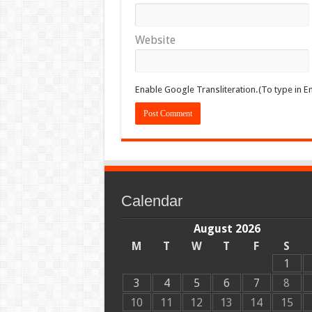
Website
Enable Google Transliteration.(To type in En
Calendar
August 2026
M
T
W
T
F
S
1
3
4
5
6
7
8
10
11
12
13
14
15