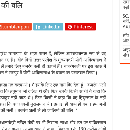
समा
 की बलि
बड़ी 
SC,
नहीं
Aug
Stumbleupon
LinkedIn
Pinterest
टॉप 
और र
अनूप
ू ग्रंथ ‘रामायण’ के अहम पात्र हैं, लेकिन आश्चर्यजनक रूप से वह
पौधे
गए हैं। बीते दिनों उत्तर प्रदेश के मुख्यमंत्री योगी आदित्यनाथ ने
लें हमारे लिए बजरंग बली ही काफी हैं। बजरंगबली पर इस बहस में
ने रामपुर में योगी आदित्यनाथ के बयान पर पलटवार किया।
गड़ा मत करवाओ। मैं इसके लिए एक नाम दिए देता हूं। बजरंग अली
 कहा कि हनुमान जी दलित थे और फिर उनके किसी साथी ने कहा कि
ाकुर नहीं जाट थे। फिर किसी ने कहा कि वह हिंदुस्तान के नहीं
ने कहा कि बजरंगबली मुसलमान थे। झगड़ा ही खत्म हो गया। हम अली
न की नली। बजरंग अली ले लो जालिमों की बलि।’
ानमंत्री नरेंद्र मोदी पर भी निशाना साधा और उन पर पाकिस्तान
 आरोप लगाया। आजम खान ने कहा, ‘हिंदुस्तान के 130 करोड़ लोगों