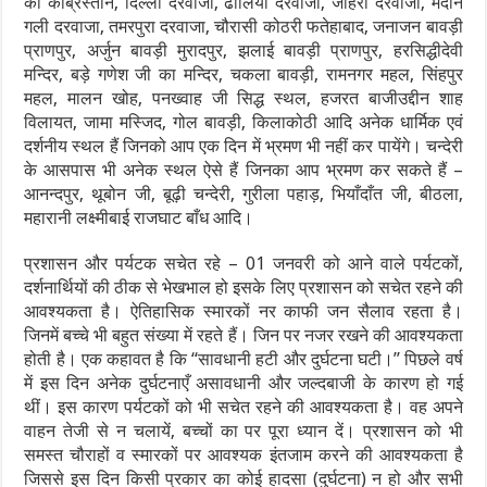
का कब्रिस्तान, दिल्ली दरवाजा, ढोलिया दरवाजा, जौहरी दरवाजा, मैदान
गली दरवाजा, तमरपुरा दरवाजा, चौरासी कोठरी फतेहाबाद, जनाजन बावड़ी
प्राणपुर, अर्जुन बावड़ी मुरादपुर, झलाई बावड़ी प्राणपुर, हरसिद्धीदेवी
मन्दिर, बड़े गणेश जी का मन्दिर, चकला बावड़ी, रामनगर महल, सिंहपुर
महल, मालन खोह, पनख्वाह जी सिद्ध स्थल, हजरत बाजीउद्दीन शाह
विलायत, जामा मस्जिद, गोल बावड़ी, किलाकोठी आदि अनेक धार्मिक एवं
दर्शनीय स्थल हैं जिनको आप एक दिन में भ्रमण भी नहीं कर पायेंगे। चन्देरी
के आसपास भी अनेक स्थल ऐसे हैं जिनका आप भ्रमण कर सकते हैं –
आनन्दपुर, थूबोन जी, बूढ़ी चन्देरी, गुरीला पहाड़, भियाँदाँत जी, बीठला,
महारानी लक्ष्मीबाई राजघाट बाँध आदि।
प्रशासन और पर्यटक सचेत रहे – 01 जनवरी को आने वाले पर्यटकों,
दर्शनार्थियों की ठीक से भेखभाल हो इसके लिए प्रशासन को सचेत रहने की
आवश्यकता है। ऐतिहासिक स्मारकों नर काफी जन सैलाव रहता है।
जिनमें बच्चे भी बहुत संख्या में रहते हैं। जिन पर नजर रखने की आवश्यकता
होती है। एक कहावत है कि ‘‘सावधानी हटी और दुर्घटना घटी।’’ पिछले वर्ष
में इस दिन अनेक दुर्घटनाएँ असावधानी और जल्दबाजी के कारण हो गई
थीं। इस कारण पर्यटकों को भी सचेत रहने की आवश्यकता है। वह अपने
वाहन तेजी से न चलायें, बच्चों का पर पूरा ध्यान दें। प्रशासन को भी
समस्त चौराहों व स्मारकों पर आवश्यक इंतजाम करने की आवश्यकता है
जिससे इस दिन किसी प्रकार का कोई हादसा (दुर्घटना) न हो और सभी