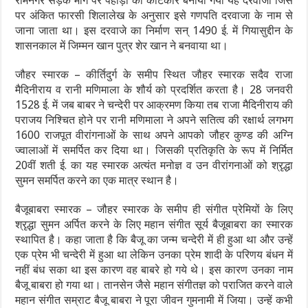
रामनगर सड़क मार्ग पर पहाड़ी को काटकार बनाया गया यह दरवाजा जिस
पर अंकित फारसी शिलालेख के अनुसार इसे गणपति दरवाजा के नाम से
जाना जाता था। इस दरवाजे का निर्माण सन् 1490 ई. में गियासुद्दीन के
शासनकाल में जिम्मन खान पुत्र शेर खान ने बनवाया था।
जौहर स्मारक – कीर्तिदुर्ग के समीप स्थित जौहर स्मारक सदैव राजा
मैदिनीराय व रानी मणिमाला के शौर्य को प्रदर्शित करता है। 28 जनवरी
1528 ई. में जब बाबर ने चन्देरी पर आक्रमण किया तब राजा मैदिनीराय की
पराजय निश्चित होने पर रानी मणिमाला ने अपने सतित्व की रक्षार्थ लगभग
1600 राजपूत वीरांगनाओं के साथ अपने आपको जौहर कुण्ड की अग्नि
ज्वालाओं में समर्पित कर दिया था। जिसकी प्रतिकृति के रूप में निर्मित
20वीं शती ई. का यह स्मारक अत्यंत मनोज्ञ व उन वीरांगनाओं को श्रृद्धा
सुमन समर्पित करने का एक मात्र स्थान है।
बैजूबाबरा स्मारक – जौहर स्मारक के समीप ही संगीत प्रेमियों के लिए
श्रृद्धा सुमन अर्पित करने के लिए महान संगीत सूर्य बैजूबाबरा का स्मारक
स्थापित है। कहा जाता है कि बैजू का जन्म चन्देरी में ही हुआ था और उन्हें
एक प्रेम भी चन्देरी में हुआ था लेकिन उनका प्रेम शादी के परिणय बंधन में
नहीं बंध सका था इस कारण वह बाबरे हो गये थे। इस कारण उनका नाम
बैजू बाबरा हो गया था। तानसेन जैसे महान संगीतज्ञ को पराजित करने वाले
महान संगीत सम्राट बैजू बाबरा ने पूरा जीवन गुमनामी में जिया। उन्हें कभी