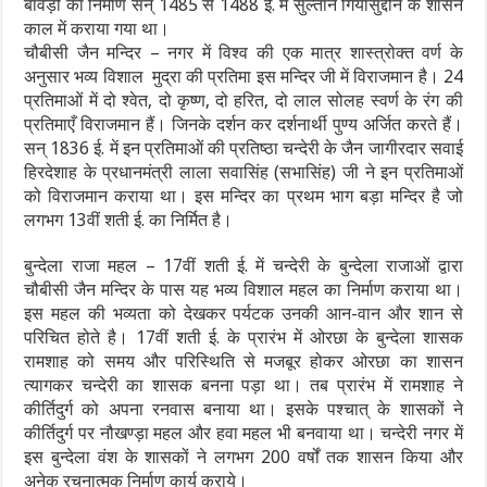
बावड़ी का निर्माण सन् 1485 से 1488 ई. में सुल्तान गियासुद्दीन के शासन
काल में कराया गया था।
चौबीसी जैन मन्दिर – नगर में विश्व की एक मात्र शास्त्रोक्त वर्ण के
अनुसार भव्य विशाल मुद्रा की प्रतिमा इस मन्दिर जी में विराजमान है। 24
प्रतिमाओं में दो श्वेत, दो कृष्ण, दो हरित, दो लाल सोलह स्वर्ण के रंग की
प्रतिमाएँ विराजमान हैं। जिनके दर्शन कर दर्शनार्थी पुण्य अर्जित करते हैं।
सन् 1836 ई. में इन प्रतिमाओं की प्रतिष्ठा चन्देरी के जैन जागीरदार सवाई
हिरदेशाह के प्रधानमंत्री लाला सवासिंह (सभासिंह) जी ने इन प्रतिमाओं
को विराजमान कराया था। इस मन्दिर का प्रथम भाग बड़ा मन्दिर है जो
लगभग 13वीं शती ई. का निर्मित है।
बुन्देला राजा महल – 17वीं शती ई. में चन्देरी के बुन्देला राजाओं द्वारा
चौबीसी जैन मन्दिर के पास यह भव्य विशाल महल का निर्माण कराया था।
इस महल की भव्यता को देखकर पर्यटक उनकी आन-वान और शान से
परिचित होते है। 17वीं शती ई. के प्रारंभ में ओरछा के बुन्देला शासक
रामशाह को समय और परिस्थिति से मजबूर होकर ओरछा का शासन
त्यागकर चन्देरी का शासक बनना पड़ा था। तब प्रारंभ में रामशाह ने
कीर्तिदुर्ग को अपना रनवास बनाया था। इसके पश्चात् के शासकों ने
कीर्तिदुर्ग पर नौखण्ड़ा महल और हवा महल भी बनवाया था। चन्देरी नगर में
इस बुन्देला वंश के शासकों ने लगभग 200 वर्षों तक शासन किया और
अनेक रचनात्मक निर्माण कार्य कराये।