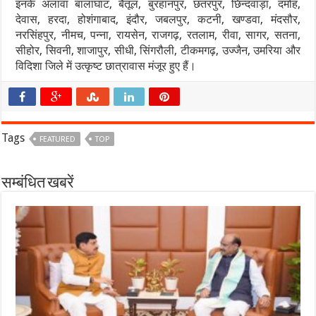
इनके अलावा बालाघाट, बैतूल, बुरहानपुर, छतरपुर, छिन्दवाड़ा, दमोह,
देवास, हरदा, होशंगाबाद, इंदौर, जबलपुर, कटनी, खण्डवा, मंदसौर,
नरसिंहपुर, नीमच, पन्ना, रायसेन, राजगढ़, रतलाम, रीवा, सागर, सतना,
सीहोर, सिवनी, शाजापुर, सीधी, सिंगरौली, टीकमगढ़, उज्जैन, उमरिया और
विदिशा जिले में उत्कृष्ट छात्रावास मंजूर हुए हैं।
Tags
FEATURED
TOP
सम्बंधित खबरें