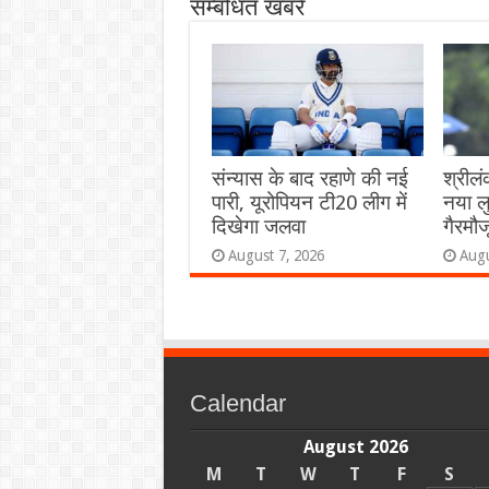
सम्बंधित खबरें
संन्यास के बाद रहाणे की नई
श्रीलं
पारी, यूरोपियन टी20 लीग में
नया लु
दिखेगा जलवा
गैरमौजू
August 7, 2026
Augu
Calendar
August 2026
M
T
W
T
F
S