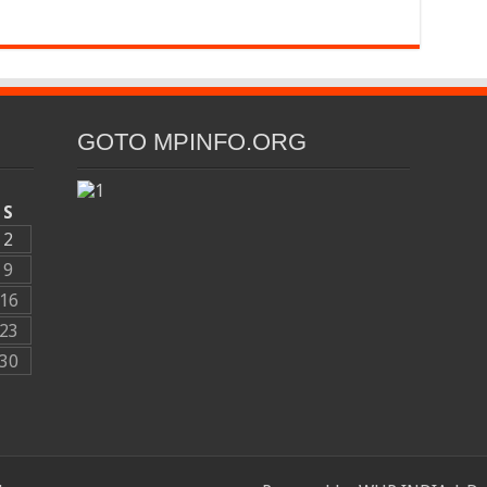
GOTO MPINFO.ORG
S
2
9
16
23
30