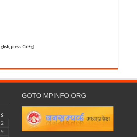
glish, press Ctrl+g)
GOTO MPINFO.ORG
S
2
9