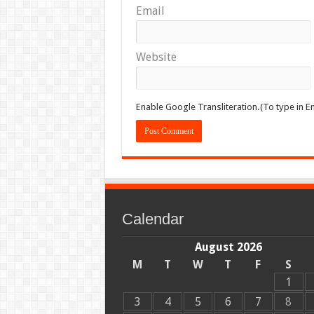
Email
Website
Enable Google Transliteration.(To type in En
Calendar
August 2026
M
T
W
T
F
S
1
3
4
5
6
7
8