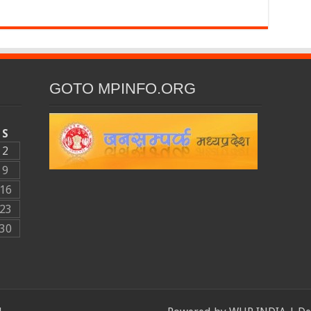
GOTO MPINFO.ORG
S
2
9
16
23
30