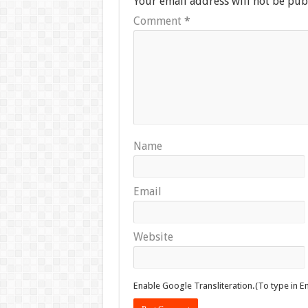
Your email address will not be pub
Comment
*
Name
Email
Website
Enable Google Transliteration.(To type in En