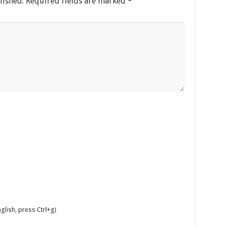
lished.
Required fields are marked
*
glish, press Ctrl+g)