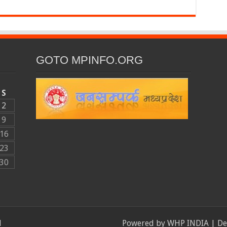
GOTO MPINFO.ORG
S
2
9
16
23
30
d
Powered by
WHP INDIA
| De