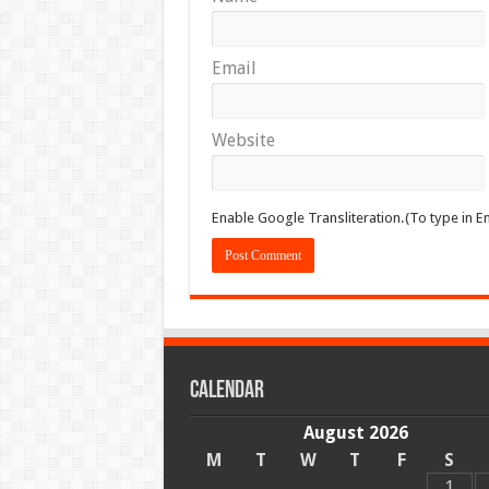
Email
Website
Enable Google Transliteration.(To type in En
Calendar
August 2026
M
T
W
T
F
S
1