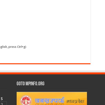
glish, press Ctrl+g)
GOTO MPINFO.ORG
S
2