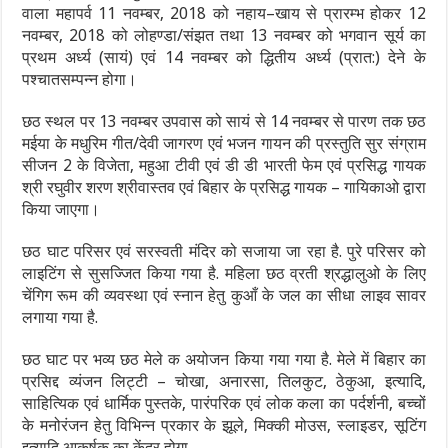
वाला महापर्व 11 नवम्बर, 2018 को नहाय–खाय से प्रारम्भ होकर 12
नवम्बर, 2018 को लोहण्डा/संझत तथा 13 नवम्बर को भगवान सूर्य का
प्रथम अर्ध्य (सायं) एवं 14 नवम्बर को द्धितीय अर्ध्य (प्रात:) देने के
पश्चातसम्पन्न होगा।
छठ स्थल पर 13 नवम्बर उपवास को सायं से 14 नवम्बर से पारण तक छठ
मईया के मधुरिम गीत/देवी जागरण एवं भजन गायन की प्रस्तुति सुर संग्राम
सीजन 2 के विजेता, महुआ टीवी एवं डी डी भारती फेम एवं प्रसिद्ध गायक
श्री रघुवीर शरण श्रीवास्तव एवं बिहार के प्रसिद्ध गायक – गायिकाओ द्वारा
किया जाएगा।
छठ घाट परिसर एवं सरस्वती मंदिर को सजाया जा रहा है. पुरे परिसर को
लाइटिंग से सुसज्जित किया गया है. महिला छठ व्रती श्रद्धालुओ के लिए
चेंगिग रूम की व्यवस्था एवं स्नान हेतु कुआँ के जल का सीधा लाइव सावर
लगाया गया है.
छठ घाट पर भव्य छठ मेले क अयोजन किया गया गया है. मेले में बिहार का
प्रसिद्द व्यंजन लिट्टी – चोखा, अनारसा, तिलकुट, ठेकुआ, इत्यादि,
साहित्यिक एवं धार्मिक पुस्तके, पारंपरिक एवं लोक कला का पर्दर्शनी, बच्चों
के मनोरंजन हेतु विभिन्न प्रकार के झूले, मिक्की मोउस, स्लाइडर, सूटिंग
इत्यादि आकर्षक का केंद्र होगा.