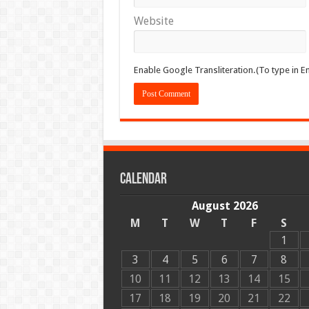
Website
Enable Google Transliteration.(To type in En
Calendar
August 2026
M
T
W
T
F
S
1
3
4
5
6
7
8
10
11
12
13
14
15
17
18
19
20
21
22