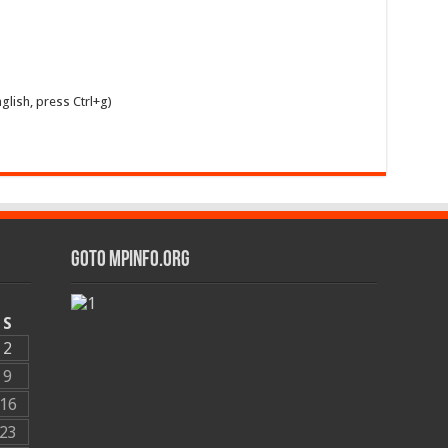
glish, press Ctrl+g)
GOTO MPINFO.ORG
S
2
9
16
23