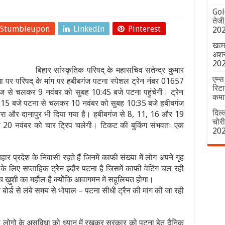
Gold
तेजी
Stumbleupon
LinkedIn
Pinterest
20
खत्म
अशनी
20
बिहार सांस्कृतिक परिषद् के महासचिव सतेन्द्र कुमार
एम्स
जा पर परिषद् के मांग पर हबीबगंज पटना स्पेशल ट्रेन नंबर 01657
रिटा
ंज से चलकर 9 नवंबर को सुबह 10:45 बजे पटना पहुंचेगी। ट्रेन
कमा
1:15 बजे पटना से चलकर 10 नवंबर को सुबह 10:35 बजे हबीबगंज
दिल्
र, आरा और दानापुर भी दिया गया है। हबीबगंज से 8, 11, 16 और 19
चोर
 20 नवंबर को चार ट्रिप चलेगी। टिकट की बुकिंग संभवतः एक
20
 प्रदेश के निवासी रहते हैं जिनमें काफी संख्या में लोग अपने गृह
 के लिए सप्ताहिक ट्रेन इंदौर पटना है जिसमें काफी वेटिंग चल रही
ीच ख़ुशी का महौल है क्योंकि आवागमन में सहूलियत होगा।
वे बोर्ड से लंबे समय से भोपाल – पटना सीधी ट्रैन की मांग की जा रही
ोगो के असुविधा को ध्यान में रखकर सरकार को पटना हेतु दैनिक