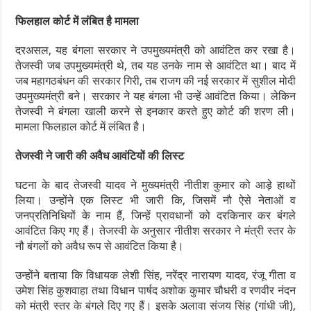
फिलहाल कोर्ट में लंबित है मामला
दरअसल, यह बंगला सरकार ने उपमुख्‍यमंत्री को आवंटित कर रखा है।
तेजस्‍वी जब उपमुख्‍यमंत्री थे, तब यह उनके नाम से आवंटित था। बाद में
जब महागठबंधन की सरकार गिरी, तब राजग की नई सरकार में सुशील मोदी
उपमुख्‍यमंत्री बने। सरकार ने यह बंगला भी उन्‍हें आवंटित किया। लेकिन
तेजस्‍वी ने बंगला खाली करने से इनकार करते हुए कोर्ट की शरण ली।
मामला फिलहाल कोर्ट में लंबित है।
तेजस्‍वी ने जारी की अवैध आवंटियों की लिस्‍ट
घटना के बाद तेजस्‍वी यादव ने मुख्‍यमंत्री नीतीश कुमार को आड़े हाथों
लिया। उन्‍होंने एक लिस्‍ट भी जारी कि, जिसमें नौ ऐसे नेताओं व
जनप्रतिनिधियों के नाम हैं, जिन्‍हें प्रावधानों को दरकिनार कर बंगले
आवंटित किए गए हैं। तेजस्‍वी के अनुसार नीतीश सरकार ने मंत्री स्‍तर के
नौ बंगलों को अवैध रूप से आवंटित किया है।
उन्‍होंने बताया कि विधायक लेशी सिंह, नरेंद्र नारायण यादव, रंजू गीता व
उमेश सिंह कुशवाहा तथा विधान पार्षद अशोक कुमार चौधरी व रणवीर नंदन
को मंत्री स्‍तर के बंगले दिए गए हैं। इसके अलावा संजय सिंह (गांधी जी),