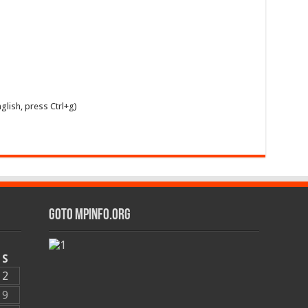
glish, press Ctrl+g)
GOTO MPINFO.ORG
S
2
9