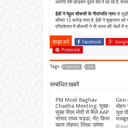
आरोपी देश छोड़कर दूसरे देश में रह रहे हैं. सरकार
ईडी ने मेहुल चौकसी के गीतांजलि ग्रुप
से जुड़
कीमत 13 करोड़ रुपए है. ईडी ने शुक्रवार को
एप्लिकेशन में चौकसी ने भी भारत की जेलों में
Facebook
Googl
साझा करें
Pinterest
Tags
FEATURED
TOP
सम्बंधित खबरें
PM Modi Raghav
Gen-
Chadha Meeting: सुबह-
मोहन 
सुबह पीएम मोदी से मिले AAP
युवा 
सांसद राघव चड्ढा, भेंट किया
मजबूत
खास तोहफा; लिखा-‘हमेशा
Augu