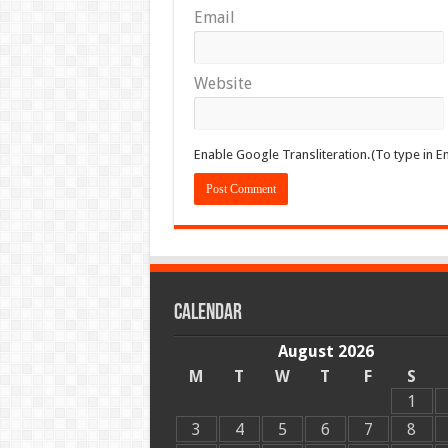
Email
Website
Enable Google Transliteration.(To type in En
Calendar
August 2026
M
T
W
T
F
S
1
3
4
5
6
7
8