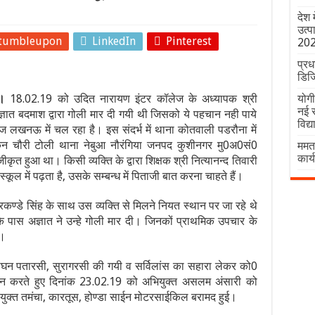
देश 
उत्प
tumbleupon
LinkedIn
Pinterest
20
प्रध
डिज
।
18.02.19 को उदित नारायण इंटर कॉलेज के अध्यापक श्री
योगी
नई र
ञात बदमाश द्वारा गोली मार दी गयी थी जिसको ये पहचान नही पाये
विद्
ज लखनऊ में चल रहा है। इस संदर्भ में थाना कोतवाली पडरौना में
साकिन चौरी टोली थाना नेबुआ नौरंगिया जनपद कुशीनगर मु0अ0सं0
ममता
कार्
त हुआ था। किसी व्यक्ति के द्वारा शिक्षक श्री नित्यानन्द तिवारी
ूल में पढ़ता है, उसके सम्बन्ध में पिताजी बात करना चाहते हैं।
रकण्डे सिंह के साथ उस व्यक्ति से मिलने नियत स्थान पर जा रहे थे
े पास अज्ञात ने उन्हे गोली मार दी। जिनकों प्राथमिक उपचार के
ा।
े सघन पतारसी, सुरागरसी की गयी व सर्विलांस का सहारा लेकर को0
 संकलन करते हुए दिनांक 23.02.19 को अभियुक्त असलम अंसारी को
्रयुक्त तमंचा, कारतूस, होण्डा साईन मोटरसाईकिल बरामद हुई।