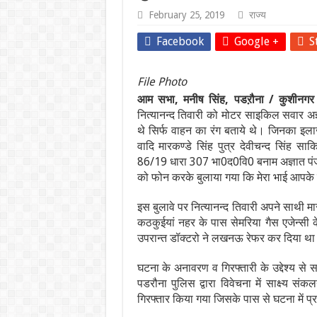
February 25, 2019
राज्य
Facebook
Google +
S
File Photo
आम सभा, मनीष सिंह, पडऱौना / कुशीनगर
नित्यानन्द तिवारी को मोटर साइकिल सवार अज्
थे सिर्फ वाहन का रंग बताये थे। जिनका इला
वादि मारकण्डे सिंह पुत्र देवीचन्द सिंह 
86/19 धारा 307 भा0द0वि0 बनाम अज्ञात पंजीकृ
को फोन करके बुलाया गया कि मेरा भाई आपके स्क
इस बुलावे पर नित्यानन्द तिवारी अपने साथी मा
कठकुईयां नहर के पास सेमरिया गैस एजेन्सी क
उपरान्त डॉक्टरो ने लखनऊ रेफर कर दिया थ
घटना के अनावरण व गिरफ्तारी के उद्देश्य स
पडरौना पुलिस द्वारा विवेचना में साक्ष्य
गिरफ्तार किया गया जिसके पास से घटना में प