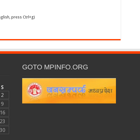
glish, press Ctrl+g)
GOTO MPINFO.ORG
S
2
9
16
23
30