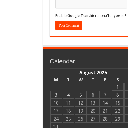
Enable Google Transliteration.(To type in En
Calendar
August 2026
M
T
W
T
F
S
1
3
4
5
6
7
8
10
11
12
13
14
15
17
18
19
20
21
22
24
25
26
27
28
29
31