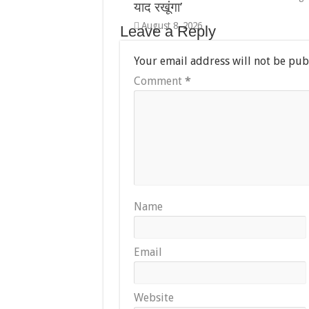
याद रखूंगा’
August 8, 2026
Leave a Reply
Your email address will not be pub
Comment
*
Name
Email
Website