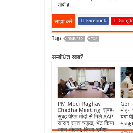
सौंपी है।
Facebook
Google
साझा करें
Tags
FEATURED
TOP
सम्बंधित खबरें
PM Modi Raghav
Gen-
Chadha Meeting: सुबह-
मोहन 
सुबह पीएम मोदी से मिले AAP
युवा 
सांसद राघव चड्ढा, भेंट किया
मजबूत
खास तोहफा; लिखा-‘हमेशा
Augu