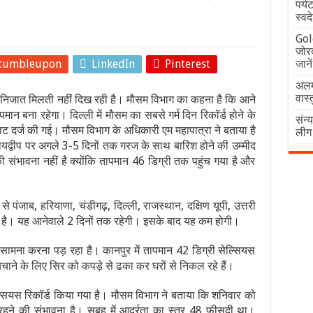
पर्य
स्वद
Gold
जोर
tumbleupon
LinkedIn
Pinterest
जाने
अलम
वास्
े निजात मिलती नहीं दिख रही है। मौसम विभाग का कहना है कि आने
मान बना रहेगा। दिल्ली में मौसम का सबसे गर्म दिन रिकॉर्ड होने के
संन्
ाट दर्ज की गई। मौसम विभाग के अधिकारी एम महापात्रा ने बताया है
लीग 
 प्रायद्वीप पर अगले 3-5 दिनों तक गरज के साथ बारिश होने की उम्मीद
श की संभावना नहीं है क्योंकि तापमान 46 डिग्री तक पहुंच गया है और
 पंजाब, हरियाणा, चंडीगढ़, दिल्ली, राजस्थान, दक्षिण यूपी, उत्तरी
्मी है। यह आनेवाले 2 दिनों तक रहेगी। इसके बाद यह कम होगी।
का सामना करना पड़ रहा है। कानपुर में तापमान 42 डिग्री सेल्सियस
चाने के लिए सिर को कपड़े से ढका कर घरों से निकल रहे हैं।
ेल्सियस रिकॉर्ड किया गया है। मौसम विभाग ने बताया कि शनिवार को
े की संभावना है। सुबह में आर्द्रता का स्तर 48 फीसदी था।