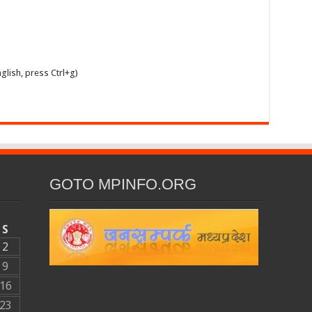
glish, press Ctrl+g)
GOTO MPINFO.ORG
S
2
9
16
23