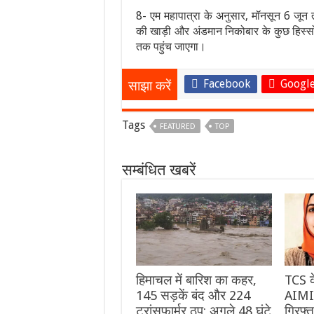
8- एम महापात्रा के अनुसार, मॉनसून 6 ज
की खाड़ी और अंडमान निकोबार के कुछ हिस्सों
तक पहुंच जाएगा।
Facebook
Google
साझा करें
Tags
FEATURED
TOP
सम्बंधित खबरें
हिमाचल में बारिश का कहर,
TCS के
145 सड़कें बंद और 224
AIMIM
ट्रांसफार्मर ठप; अगले 48 घंटे
गिरफ्