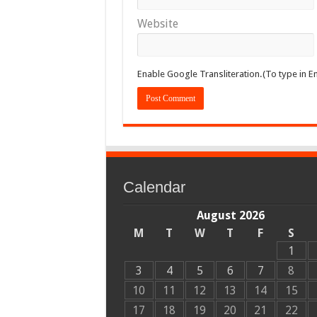
Website
Enable Google Transliteration.(To type in En
Calendar
August 2026
M
T
W
T
F
S
1
3
4
5
6
7
8
10
11
12
13
14
15
17
18
19
20
21
22