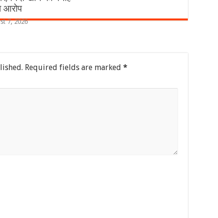
का आरोप
st 7, 2026
lished.
Required fields are marked
*