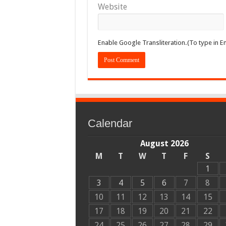
Website
Enable Google Transliteration.(To type in En
Calendar
August 2026
M
T
W
T
F
S
1
3
4
5
6
7
8
10
11
12
13
14
15
17
18
19
20
21
22
24
25
26
27
28
29