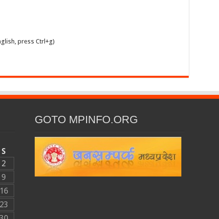
glish, press Ctrl+g)
GOTO MPINFO.ORG
S
2
9
16
23
30