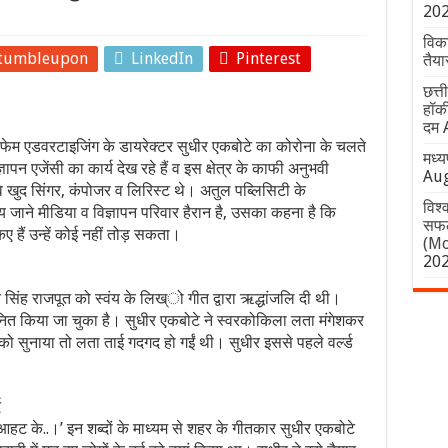
20
विकस
tumbleupon
LinkedIn
Pinterest
तैया
छत्त
हॉकी
दम
मार फेम एडवरटाइजिंग के डायरेक्टर सुधीर एकबोटे का कोरोना के चलते
मध्य
न एजेंसी का कार्य देख रहे हैं व इस क्षेत्र के काफी अनुभवी
Aug
 वे खुद सिंगर, कंपोजर व लिरिस्ट थे। अतुल पब्लिसिटी के
विश्
 जाने मीडिया व विज्ञापन परिवार हैरान है, उसका कहना है कि
सफल
 किए हैं उन्हें कोई नहीं तोड़ सकता।
(Mo
20
शांत सिंह राजपूत को स्वंय के लिख्ो गीत द्वारा ऋद्धांजलि दी थी।
ानित किया जा चुका है। सुधीर एकबोटे ने स्वरकोकिला लता मंगेशकर
को सुनाया तो लता ताई गदगद हो गईं थी। सुधीर इससे पहले वर्ल्ड
द
ट के..।’ इन शब्दों के माध्यम से शहर के गीतकार सुधीर एकबोटे