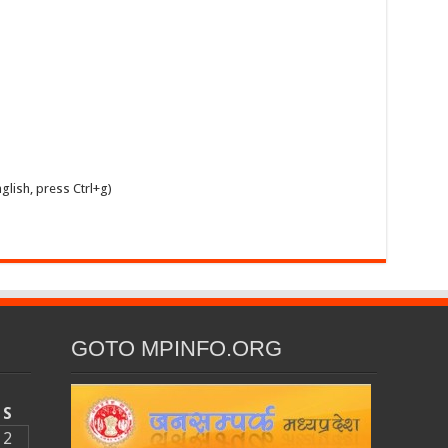
glish, press Ctrl+g)
GOTO MPINFO.ORG
S
2