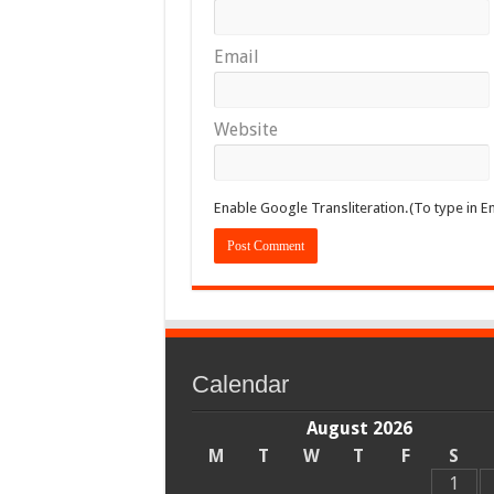
Email
Website
Enable Google Transliteration.(To type in En
Calendar
August 2026
M
T
W
T
F
S
1