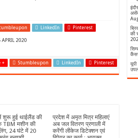
इंदौ
असें
Aug
tumbleupon
LinkedIn
Pinterest
ब्रि
की स
20
5 APRIL 2020
सिम्
कैं
 +
Stumbleupon
LinkedIn
Pinterest
यूपी
उपलब
में शुरू हुई थाईलैंड की
प्रदेश में अमृत मित्र महिलाएं
ेक TBM मशीन की
अब जल वितरण प्रणाली में
िंग, 24 घंटे में 20
करेंगी लीकेज डिटेक्शन एवं
सुरंग बनाएगी
रिपेयर का कार्य : आयुक्त