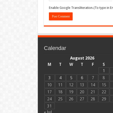
Enable Google Transliteration.(To type in En
Calendar
August 2026
M
T
W
T
F
S
1
3
4
5
6
7
8
10
11
12
13
14
15
17
18
19
20
21
22
24
25
26
27
28
29
31
« Jul