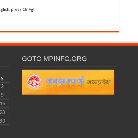
glish, press Ctrl+g)
GOTO MPINFO.ORG
S
2
9
16
23
30