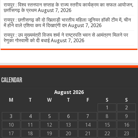
रायपुर : विश्व स्तनपान सप्ताह के राज्य स्तरीय कार्यक्रम का सफल आयोजन,
छत्तीसगढ़ के प्रथम
August 7, 2026
रायपुर : छत्तीसगढ़ की दो खिलाड़ी भारतीय महिला जूनियर हॉकी टीम में, चीन
में होने वाले एशिया कप में दिखाएंगी दम
August 7, 2026
रायपुर : उप मुख्यमंत्री विजय शर्मा ने राष्ट्रपति भवन से आमंत्रण मिलने पर
रेणुका गोस्वामी को दी बधाई
August 7, 2026
Calendar
August 2026
M
T
W
T
F
S
S
1
2
3
4
5
6
7
8
9
10
11
12
13
14
15
16
17
18
19
20
21
22
23