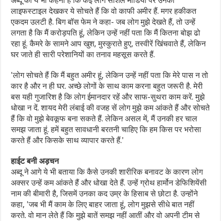
अब्दू का ये भी कहना है कि कई लोग सोशल मीडिया पर उनकी
लाइफस्टाइल देखकर ये सोचते हैं कि वो काफी अमीर हैं. मगर हकीकत
एकदम उलटी है. बिग बॉस फेम ने कहा- जब लोग मुझे देखते हैं, तो उन्हें
लगता है कि मैं करोड़पति हूं, लेकिन उन्हें नहीं पता कि मैं कितना बोझ ढो
रहा हूं. कैमरे के सामने आप खुश, मुस्कुराते हुए, तस्वीरें खिंचवाते हैं, लेकिन
घर जाते ही सारी परेशानियों का तनाव महसूस करते हैं.
'लोग सोचते हैं कि मैं बहुत अमीर हूं, लेकिन उन्हें नहीं पता कि मेरे पास न तो
कार है और न ही घर. अच्छे लोगों के साथ काम करना बहुत जरूरी है. मेरी
बस यही गुजारिश है कि लोग ईमानदार रहें और साफ-सुथरा काम करें. मुझे
धोखा न दें. शायद मेरी लंबाई की वजह सें लोग मुझे कम आंकते हैं और सोचते
हैं कि वो मुझे बेवकूफ बना सकते हैं. लेकिन असल में, मैं उनकी हर चाल
समझ जाता हूं. हमें बहुत सावधानी बरतनी चाहिए कि हम किस पर भरोसा
करते हैं और किसके साथ व्यापार करते हैं.'
हाईट बनी अड़चन
अब्दू ने आगे ये भी बताया कि कैसे उनकी शारीरिक बनावट के कारण लोग
अक्सर उन्हें कम आंकते हैं और धोखा देते हैं. उन्हें ग्रोथ हार्मोन डेफिशियेंसी
नाम की बीमारी है, जिसमें उनका कद उम्र के हिसाब से छोटा है. उन्होंने
कहा, 'जब भी मैं काम के लिए बाहर जाता हूं, लोग मुझसे सीधे बात नहीं
करते. वो मान लेते हैं कि मुझे बातें समझ नहीं आतीं और वो अपनी टीम से